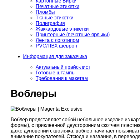
Картонные Бирки
Печатные этикетки
Пломбы
Тканые этикетки
Полиграфия
Жаккардовые этикетки
Принтерные (печатные ярлыки)
Лента с логотипом
PVC/ПВХ шеврон
Информация для заказчика
Актуальный прайс-лист
Готовые штампы
Требования к макетам
Воблеры
Воблер представляет собой небольшое изделие из кар
формы), с приклеенной двусторонним скотчем пласти
даже дуновении сквозняка, воблер начинает покачиват
внимание покупателей. Отсюда и название, в переводе 